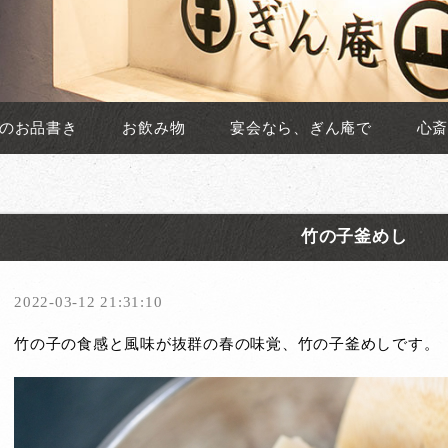
のお品書き
お飲み物
宴会なら、ぎん庵で
心斎
竹の子釜めし
2022-03-12 21:31:10
竹の子の食感と風味が抜群の春の味覚、竹の子釜めしです。