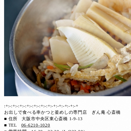
:+:-:+:-:+:-:+:-:+:-:+:-:+:-+:-+:-+:-+:-+
お出しで食べる串かつと釜めしの専門店 ぎん庵 心斎橋
■ 住所 大阪市中央区東心斎橋 1-9-13
■ TEL
06-6210-1020