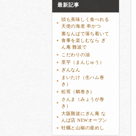
最新記事
頭も美味しく食べれる
天使の海老 串かつ
裏なんばで落ち着いて
食事を楽しむなら ぎ
ん庵 難波で
こだわりの油
里芋（まんじゅう）
ぎんなん
まいたけ（生ハム巻
き）
松茸（鯛巻き）
さんま（みょうが巻
き）
大阪難波にぎん庵 な
んば店 NEWオープン
牡蠣と山椒の釜めし