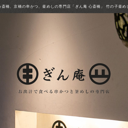
心斎橋、京橋の串かつ、釜めしの専門店「ぎん庵 心斎橋」 竹の子釜め