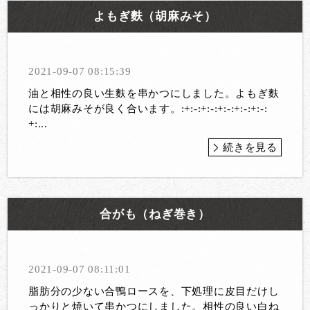
よもぎ麩（胡麻みそ）
2021-09-07 08:15:39
油と相性の良い生麩を串かつにしました。よもぎ麩
には胡麻みそが良く合います。:+:-:+:-:+:-:+:-:+:-:
+:...
続きを見る
合がも（ねぎ巻き）
2021-09-07 08:11:01
脂肪分の少ない合鴨ロースを、下処理に皮目だけし
っかりと焼いて串かつにしました。相性の良い白ね