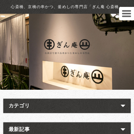
心斎橋、京橋の串かつ、釜めしの専門店「ぎん庵 心斎橋」
カテゴリ
最新記事