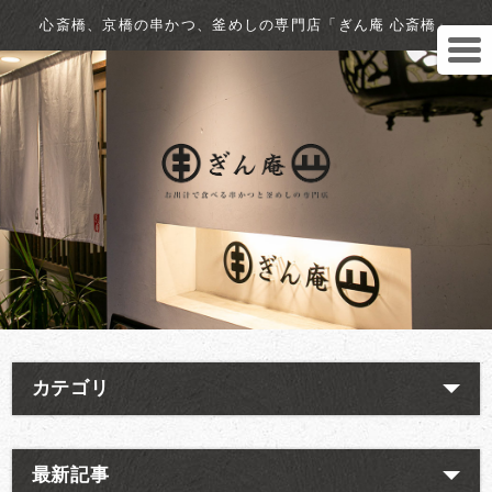
心斎橋、京橋の串かつ、釜めしの専門店「ぎん庵 心斎橋」
カテゴリ
最新記事